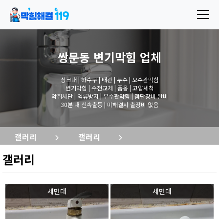
쌍문동 변기막힘
업체
싱크대 | 하수구 | 배관 | 누수 | 오수관막힘
변기막힘 | 수전교체 | 폽옵 | 고압세척
악취차단 | 역류방지 | 우수관막힘 | 첨단장비 완비
30분 내 신속출동 | 미해결시 출장비 없음
갤러리
갤러리
갤러리
세면대
세면대