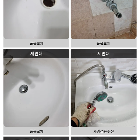
폽옵교체
폽옵교체
세면대
세면대
폽옵교체
샤워겸용수전