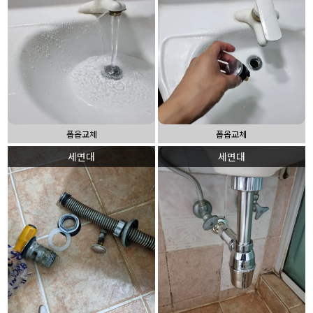
폽옵교체
폽옵교체
세면대
세면대