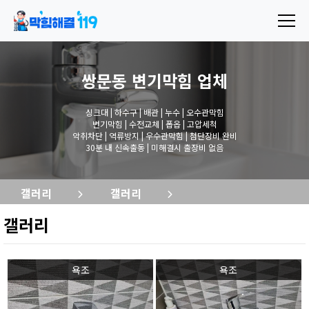
쌍문동 변기막힘
업체
싱크대 | 하수구 | 배관 | 누수 | 오수관막힘
변기막힘 | 수전교체 | 폽옵 | 고압세척
악취차단 | 역류방지 | 우수관막힘 | 첨단장비 완비
30분 내 신속출동 | 미해결시 출장비 없음
갤러리
갤러리
갤러리
욕조
욕조