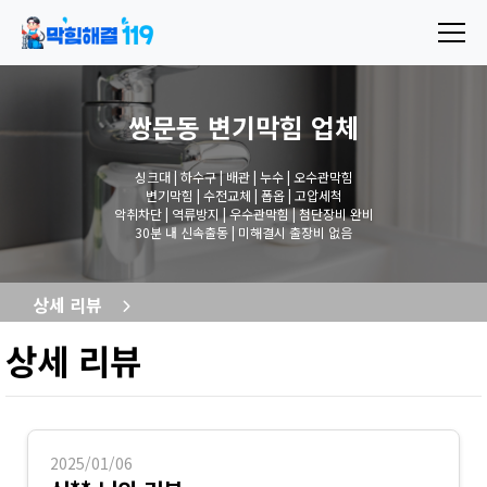
쌍문동 변기막힘
업체
싱크대 | 하수구 | 배관 | 누수 | 오수관막힘
변기막힘 | 수전교체 | 폽옵 | 고압세척
악취차단 | 역류방지 | 우수관막힘 | 첨단장비 완비
30분 내 신속출동 | 미해결시 출장비 없음
상세 리뷰
상세 리뷰
2025/01/06