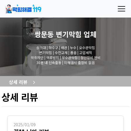
쌍문동 변기막힘
업체
싱크대 | 하수구 | 배관 | 누수 | 오수관막힘
변기막힘 | 수전교체 | 폽옵 | 고압세척
악취차단 | 역류방지 | 우수관막힘 | 첨단장비 완비
30분 내 신속출동 | 미해결시 출장비 없음
상세 리뷰
상세 리뷰
2025/01/09